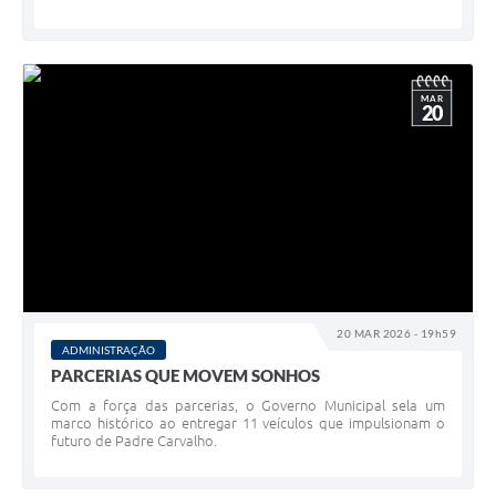
MAR
20
20 MAR 2026 - 19h59
ADMINISTRAÇÃO
PARCERIAS QUE MOVEM SONHOS
Com a força das parcerias, o Governo Municipal sela um
marco histórico ao entregar 11 veículos que impulsionam o
futuro de Padre Carvalho.