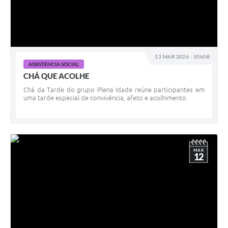
13 MAR 2026 - 10h08
ASSISTÊNCIA SOCIAL
CHÁ QUE ACOLHE
Chá da Tarde do grupo Plena Idade reúne participantes em
uma tarde especial de convivência, afeto e acolhimento.
MAR
12