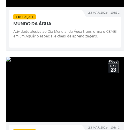
23 MAR 2026 - 10h51
EDUCAÇÃO
MUNDO DA ÁGUA
Atividade alusiva ao Dia Mundial da Água transforma o CEMEI
em um Aquário especial e cheio de aprendizagens.
MAR
23
23 MAR 2026 - 10h41