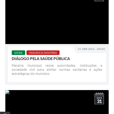
01 ABR 2026 - 20h48
SAÚDE
VIGILÂNCIA SANITÁRIA
DIÁLOGO PELA SAÚDE PÚBLICA
Plenária Municipal reúne autoridades, instituições e
sociedade civil para alinhar normas sanitárias e ações
estratégicas do município.
MAR
31