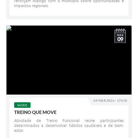
reforçam diálogo com o município sobre oportunidades e
impactos regionais.
MAR
09
09 MAR 2026 - 17h18
SAÚDE
TREINO QUE MOVE
Atividade de Treino Funcional reúne participantes
determinados a desenvolver hábitos saudáveis e de bem-
estar.