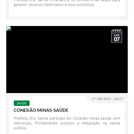
garantir recursos destinados à nova policlínica.
ABR
07
07 ABR 2026 - 22h57
SAÚDE
CONEXÃO MINAS-SAÚDE
Prefeita Dra. Sâmia participa do Conexão Minas-Saúde com
lideranças, fortalecendo avanços e integração na saúde
pública.