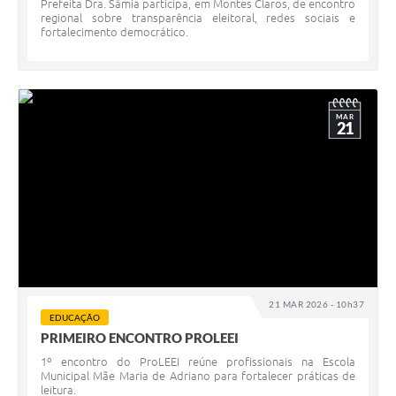
Prefeita Dra. Sâmia participa, em Montes Claros, de encontro
regional sobre transparência eleitoral, redes sociais e
fortalecimento democrático.
MAR
21
21 MAR 2026 - 10h37
EDUCAÇÃO
PRIMEIRO ENCONTRO PROLEEI
1º encontro do ProLEEI reúne profissionais na Escola
Municipal Mãe Maria de Adriano para fortalecer práticas de
leitura.