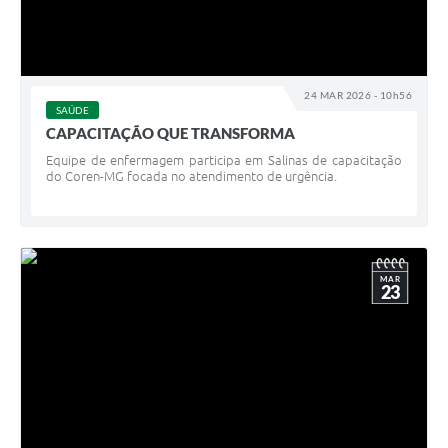
24 MAR 2026 - 10h56
SAÚDE
CAPACITAÇÃO QUE TRANSFORMA
Equipe de enfermagem participa em Salinas de capacitação
do Coren-MG focada no atendimento de urgência.
MAR
23