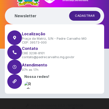
Newsletter
CADASTRAR
Localização
Praça da Matriz, S/N - Padre Carvalho MG
CEP: 39573-000
Contato
(38) 3238-8101
contato@padrecarvalho.mg.gov.br
Atendimento
07h as 17h
Nossa redes!
Versão do Sistema:
3.5.3 - 19/06/2026