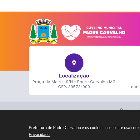
Localização
Praça da Matriz, S/N - Padre Carvalho MG
CEP: 39573-000
cont
Versão 
Prefeitura de Padre Carvalho e os cookies: nosso site usa co
© Cop
Privacidade
.