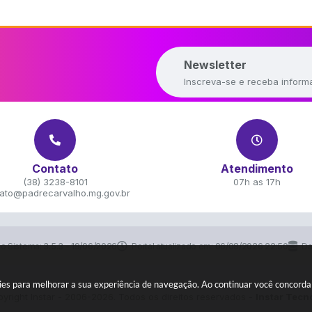
Newsletter
Inscreva-se e receba inform
Contato
Atendimento
(38) 3238-8101
07h as 17h
ato@padrecarvalho.mg.gov.br
do Sistema:
3.5.3 - 19/06/2026
Portal atualizado em:
06/08/2026 22:50
Da
okies para melhorar a sua experiência de navegação. Ao continuar você concord
yright Instar - 2006-2026. Todos os direitos reservados -
Instar Tecn