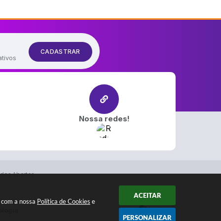
CADASTRAR
ativos
Nossa redes!
dos Abertos
ACEITAR
a com a nossa
Política de Cookies
e
ologia
PERSONALIZAR