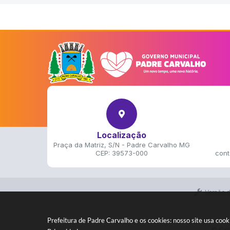
Localização
Praça da Matriz, S/N - Padre Carvalho MG
CEP: 39573-000
cont
Versão 
Prefeitura de Padre Carvalho e os cookies: nosso site usa co
© Cop