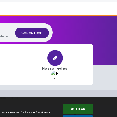
CADASTRAR
ativos
Nossa redes!
dos Abertos
ACEITAR
a com a nossa
Política de Cookies
e
ologia