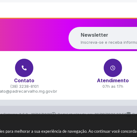
Newsletter
Inscreva-se e receba inform
Contato
Atendimento
(38) 3238-8101
07h as 17h
ato@padrecarvalho.mg.gov.br
do Sistema:
3.5.3 - 19/06/2026
Portal atualizado em:
06/08/2026 22:50
Da
okies para melhorar a sua experiência de navegação. Ao continuar você concord
yright Instar - 2006-2026. Todos os direitos reservados -
Instar Tecn