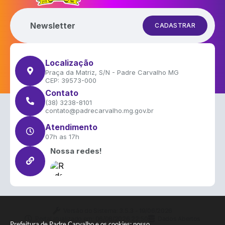
Newsletter
CADASTRAR
Localização
Praça da Matriz, S/N - Padre Carvalho MG
CEP: 39573-000
Contato
(38) 3238-8101
contato@padrecarvalho.mg.gov.br
Atendimento
07h as 17h
Nossa redes!
Versão do Sistema:
3.5.3 - 19/06/2026
Portal atualizado em:
06/08/2026 22:50
Dados Abertos
Prefeitura de Padre Carvalho e os cookies: nosso