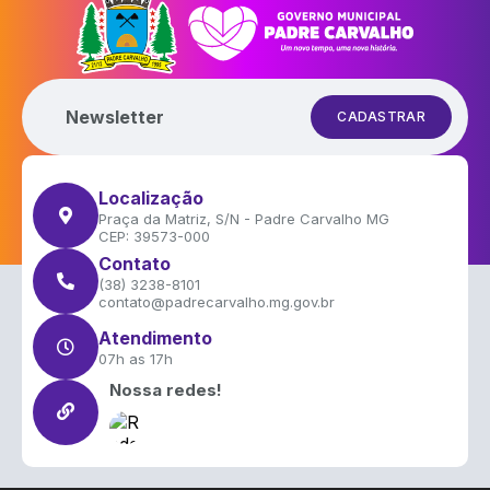
Newsletter
CADASTRAR
Localização
Praça da Matriz, S/N - Padre Carvalho MG
CEP: 39573-000
Contato
(38) 3238-8101
contato@padrecarvalho.mg.gov.br
Atendimento
07h as 17h
Nossa redes!